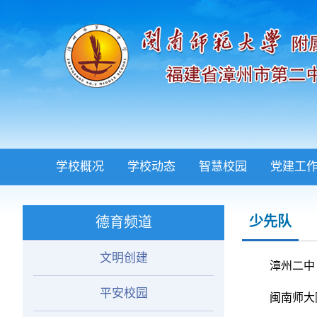
学校概况
学校动态
智慧校园
党建工
少先队
德育频道
文明创建
漳州二中
平安校园
闽南师大