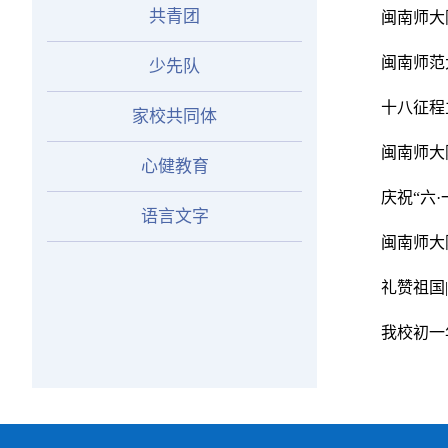
共青团
闽南师大
闽南师范
少先队
十八征程
家校共同体
闽南师大
心健教育
庆祝“六·
语言文字
闽南师大
礼赞祖国
我校初一