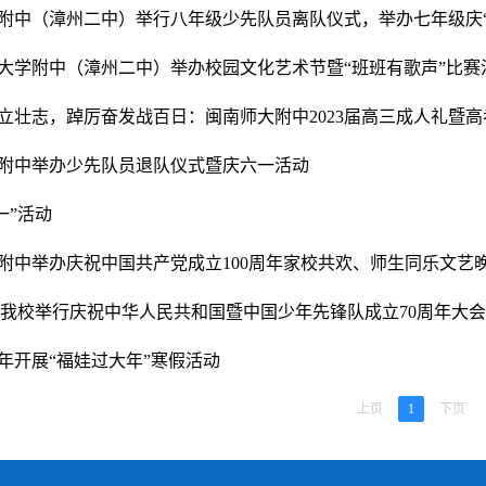
附中（漳州二中）举行八年级少先队员离队仪式，举办七年级庆“
大学附中（漳州二中）举办校园文化艺术节暨“班班有歌声”比赛
立壮志，踔厉奋发战百日：闽南师大附中2023届高三成人礼暨
附中举办少先队员退队仪式暨庆六一活动
一”活动
附中举办庆祝中国共产党成立100周年家校共欢、师生同乐文艺
|我校举行庆祝中华人民共和国暨中国少年先锋队成立70周年大
年开展“福娃过大年”寒假活动
上页
1
下页