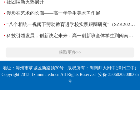
社团纳新火热展开
漫步在艺术的长廊——高一年学生美术习作展
“八个相统一视阈下劳动教育进学校实践跟踪研究”（SZK202129）市级课题组举行成果汇演
科技引领发展，创新决定未来：高一创新班全体学生到闽南师范大学观摩物理大观园活动
获取更多>>
地址：漳州市芗城区新路顶20号 版权所有：闽南师大附中(漳州二中)
Copyright 2013 fz.mnnu.edu.cn All Rights Reserved 安备 35060202000275
号