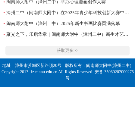
闽南师大附中（漳州二中）举办心理漫画创作大赛
漳州二中（闽南师大附中）在2025年青少年科技创新大赛中荣获佳绩
闽南师大附中（漳州二中）2025年新生书画比赛圆满落幕
聚光之下，乐启华章｜闽南师大附中（漳州二中）新生才艺大赛器乐・舞蹈专场总决赛圆满落幕
获取更多>>
地址：漳州市芗城区新路顶20号 版权所有：闽南师大附中(漳州二中)
Copyright 2013 fz.mnnu.edu.cn All Rights Reserved 安备 35060202000275
号