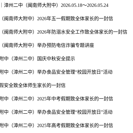
漳州二中（闽南师大附中）2026.05.18～2026.05.24
（闽南师大附中）2026年五一假期致全体家长的一封信
（闽南师大附中）2026年防溺水安全工作致全体家长的一封信
（闽南师大附中）举办预防电信诈骗专题讲座
附中（漳州二中）国庆中秋安全提示
附中（漳州二中）举办食品安全管理“校园开放日”活动
年暑假安全致全体师生家长的一封信
附中（漳州二中）2025年中考假期致全体家长的一封信
附中（漳州二中）举办食品安全管理“校园开放日”活动
附中（漳州二中）2025年高考假期致全体家长的一封信