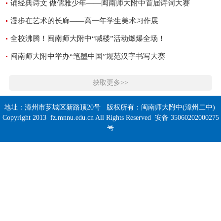
诵经典诗文 做儒雅少年——闽南师大附中首届诗词大赛
漫步在艺术的长廊——高一年学生美术习作展
全校沸腾！闽南师大附中“喊楼”活动燃爆全场！
闽南师大附中举办“笔墨中国”规范汉字书写大赛
获取更多>>
地址：漳州市芗城区新路顶20号 版权所有：闽南师大附中(漳州二中)
Copyright 2013 fz.mnnu.edu.cn All Rights Reserved 安备 35060202000275
号