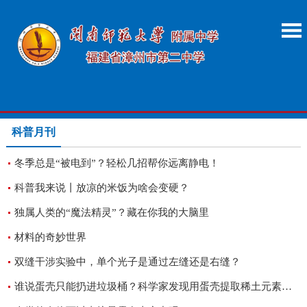
科普月刊
冬季总是“被电到”？轻松几招帮你远离静电！
科普我来说丨放凉的米饭为啥会变硬？
独属人类的“魔法精灵”？藏在你我的大脑里
材料的奇妙世界
双缝干涉实验中，单个光子是通过左缝还是右缝？
谁说蛋壳只能扔进垃圾桶？科学家发现用蛋壳提取稀土元素的新途径！