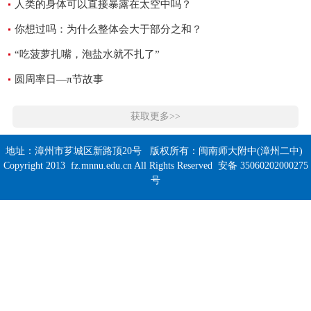
人类的身体可以直接暴露在太空中吗？
你想过吗：为什么整体会大于部分之和？
“吃菠萝扎嘴，泡盐水就不扎了”
圆周率日—π节故事
获取更多>>
地址：漳州市芗城区新路顶20号 版权所有：闽南师大附中(漳州二中)
Copyright 2013 fz.mnnu.edu.cn All Rights Reserved 安备 35060202000275
号