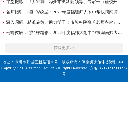
课堂把脉，助力冲刺：漳州市教科院领导、专家一行莅校开展高三教学视导
名师指引，“疫”彩纷呈：2022年度福建师大附中帮扶闽南师大附中活动英语专场
深入调研、精准施教、助力学子：市教科院张芳老师多次走进闽南师大附中调研指导
云端教研，“疫”样精彩：2022年度福师大附中帮扶闽南师大附中活动历史专场
获取更多>>
地址：漳州市芗城区新路顶20号 版权所有：闽南师大附中(漳州二中)
Copyright 2013 fz.mnnu.edu.cn All Rights Reserved 安备 35060202000275
号