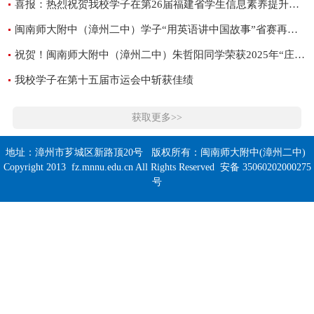
喜报：热烈祝贺我校学子在第26届福建省学生信息素养提升实践活动中喜获佳绩
闽南师大附中（漳州二中）学子“用英语讲中国故事”省赛再创佳绩
祝贺！闽南师大附中（漳州二中）朱哲阳同学荣获2025年“庄采芳·庄重文奖学金"
我校学子在第十五届市运会中斩获佳绩
获取更多>>
地址：漳州市芗城区新路顶20号 版权所有：闽南师大附中(漳州二中)
Copyright 2013 fz.mnnu.edu.cn All Rights Reserved 安备 35060202000275
号