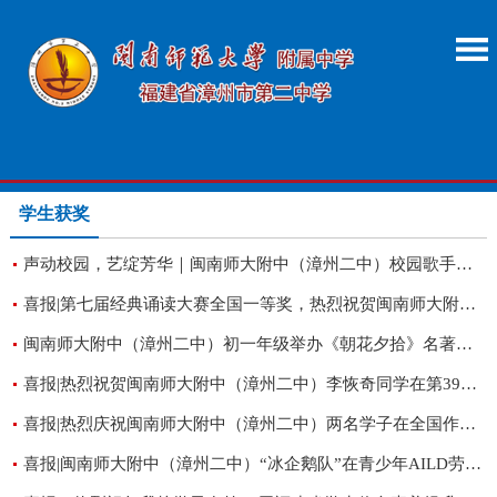
学生获奖
声动校园，艺绽芳华｜闽南师大附中（漳州二中）校园歌手大赛圆满落幕
喜报|第七届经典诵读大赛全国一等奖，热烈祝贺闽南师大附中（漳州二中）黄鑫同学！
闽南师大附中（漳州二中）初一年级举办《朝花夕拾》名著阅读创意作业展示活动
喜报|热烈祝贺闽南师大附中（漳州二中）李恢奇同学在第39届中国化学奥林匹克竞赛中获奖
喜报|热烈庆祝闽南师大附中（漳州二中）两名学子在全国作文大赛中获奖
喜报|闽南师大附中（漳州二中）“冰企鹅队”在青少年AILD劳动技能大赛全国决赛中荣获银奖