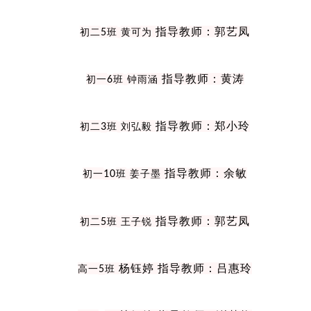
指导教师：郭艺凤
初二
5
班
黄可为
指导教师：黄涛
初一
6
班
钟雨涵
指导教师：郑小玲
初二
3
班
刘弘毅
指导教师：余敏
初一
10
班
姜子墨
指导教师：郭艺凤
初二
5
班
王子锐
杨钰婷 指导教师：吕惠玲
高一
5
班