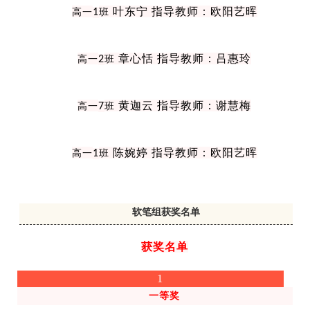
叶东宁 指导教师：欧阳艺晖
高一
1
班
章心恬 指导教师：吕惠玲
高一
2
班
黄迦云 指导教师：谢慧梅
高一
7
班
陈婉婷 指导教师：欧阳艺晖
高一
1
班
软笔组获奖名单
获奖名单
1
一等奖