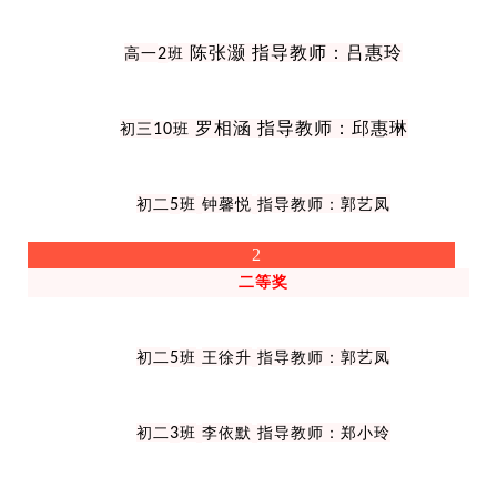
陈张灏 指导教师：吕惠玲
高一
2
班
罗相涵 指导教师：邱惠琳
初三
10
班
初二
5
班
钟馨悦
指导教师：郭艺凤
2
二等奖
初二
5
班
王徐升
指导教师：郭艺凤
初二
3
班
李依默
指导教师：郑小玲