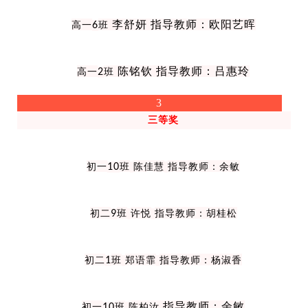
李舒妍 指导教师：欧阳艺晖
高一
6
班
陈铭钦 指导教师：吕惠玲
高一
2
班
3
三等奖
初一
10
班
陈佳慧
指导教师：余敏
初二
9
班
许悦
指导教师：胡桂松
初二
1
班
郑语霏
指导教师：杨淑香
指导教师：余敏
初一
10
班
陈柏汝