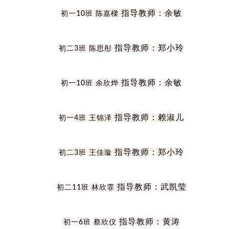
指导教师：余敏
初一
10
班
陈嘉樑
指导教师：郑小玲
初二
3
班
陈思彤
指导教师：余敏
初一
10
班
余欣烨
指导教师：赖淑儿
初一
4
班
王锦泽
指导教师：郑小玲
初二
3
班
王佳璇
指导教师：武凯莹
初二
11
班
林欣霏
指导教师：黄涛
初一
6
班
蔡欣仪