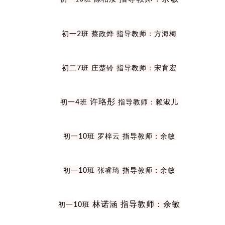
初一
2
班
蔡政烨
指导教师：方海梅
初二
7
班
庄楚铃
指导教师：宋育宏
许珞彤
初一
4
班
指导教师：赖淑儿
初一
10
班
罗梓云
指导教师：余敏
初一
10
班
张睿琦
指导教师：余敏
林诺涵 指导教师：余敏
初一
10
班