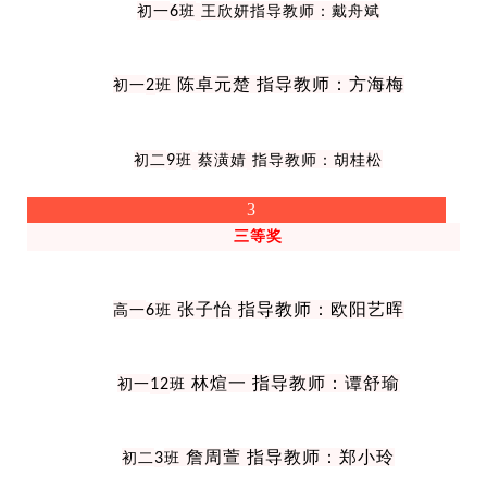
初一
6
班
王欣妍指导教师：戴舟斌
陈卓元楚 指导教师：方海梅
初一
2
班
初二
9
班
蔡潢婧
指导教师：胡桂松
3
三等奖
张子怡 指导教师：欧阳艺晖
高一
6
班
林煊一 指导教师：谭舒瑜
初一
12
班
詹周萱 指导教师：郑小玲
初二
3
班