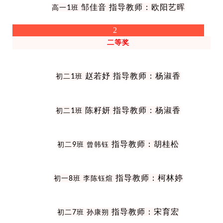
邹佳音 指导教师：欧阳艺晖
高一
1
班
2
二等奖
赵若妤 指导教师：杨淑香
初二
1
班
陈籽妍 指导教师：杨淑香
初二
1
班
指导教师：胡桂松
初二
9
班
曾韩钰
指导教师：柯林婷
初一
8
班
李陈钰煊
指导教师：宋育宏
初二
7
班
孙康朔