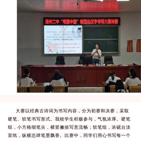
大赛以经典古诗词为书写内容，分为初赛和决赛，采取
硬笔、软笔书写形式。我校学生积极参与，气氛浓厚。硬笔
组，小方格细笔尖，横竖撇捺写意流畅；软笔组，浓砚台淡
宣纸，纵横恣肆笔墨飘香。比赛中，同学们用心书写每一个