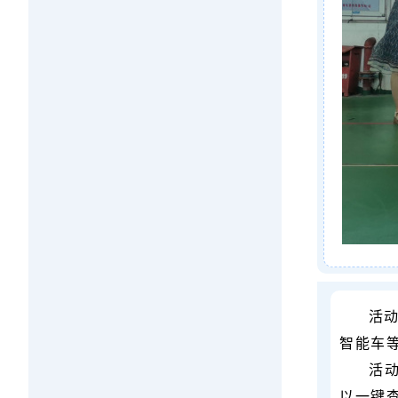
活
智能车
活
以一键