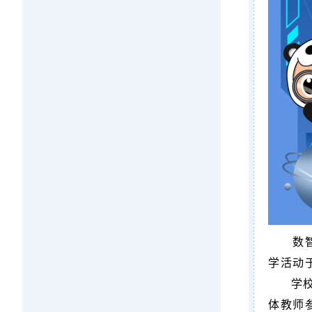
数
学活动
学
体教师