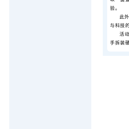
验。
此
与科技
活动
手拆装