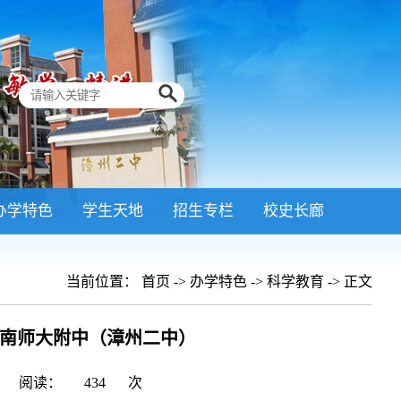
办学特色
学生天地
招生专栏
校史长廊
当前位置：
首页
->
办学特色
->
科学教育
-> 正文
师大附中（漳州二中） ​
阅读：
434
次