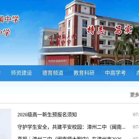
作
师资建设
德育频道
教育科研
中高学考
更多
2026级高一新生预报名须知
07
守护学生安全，共建平安校园：漳州二中（闽南...
07