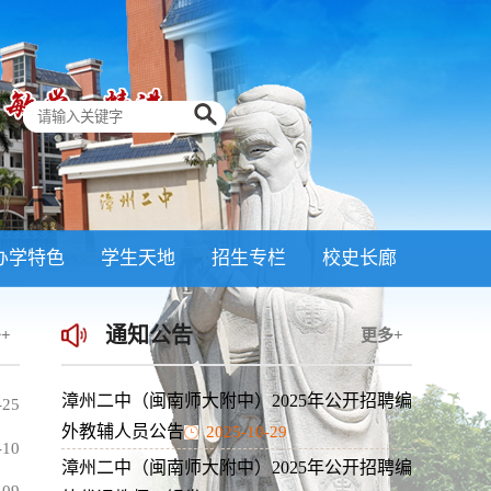
办学特色
学生天地
招生专栏
校史长廊
通知公告
+
更多+
漳州二中（闽南师大附中）2025年公开招聘编
-25
外教辅人员公告
2025-10-29
-10
漳州二中（闽南师大附中）2025年公开招聘编