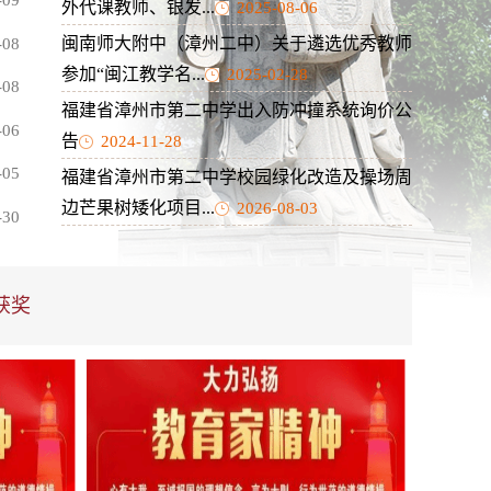
-09
外代课教师、银发...
2025-08-06
闽南师大附中（漳州二中）关于遴选优秀教师
-08
参加“闽江教学名...
2025-02-28
-08
福建省漳州市第二中学出入防冲撞系统询价公
-06
告
2024-11-28
-05
福建省漳州市第二中学校园绿化改造及操场周
边芒果树矮化项目...
2026-08-03
-30
获奖